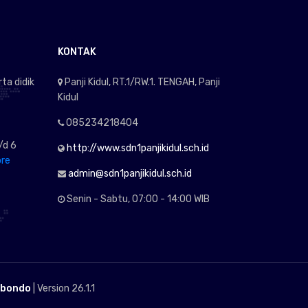
KONTAK
ta didik
Panji Kidul, RT.1/RW.1. TENGAH, Panji
Kidul
085234218404
/d 6
http://www.sdn1panjikidul.sch.id
re
admin@sdn1panjikidul.sch.id
Senin - Sabtu, 07:00 - 14:00 WIB
ubondo
| Version 26.1.1