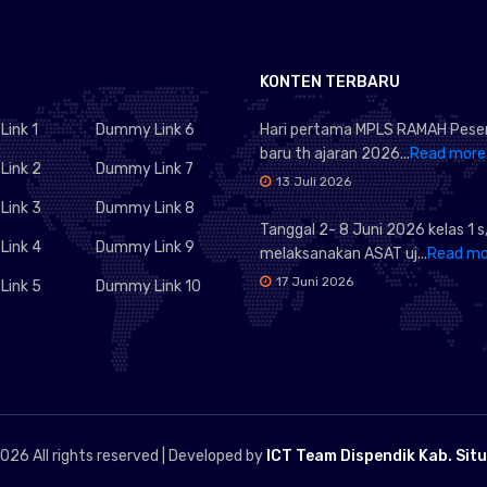
KONTEN TERBARU
ink 1
Dummy Link 6
Hari pertama MPLS RAMAH Peser
baru th ajaran 2026...
Read more
ink 2
Dummy Link 7
13 Juli 2026
ink 3
Dummy Link 8
Tanggal 2- 8 Juni 2026 kelas 1 s
ink 4
Dummy Link 9
melaksanakan ASAT uj...
Read mo
17 Juni 2026
ink 5
Dummy Link 10
026 All rights reserved | Developed by
ICT Team Dispendik Kab. Sit