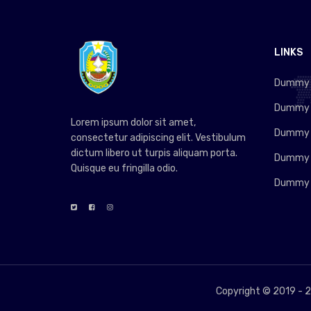
LINKS
Dummy L
Dummy L
Lorem ipsum dolor sit amet,
Dummy L
consectetur adipiscing elit. Vestibulum
dictum libero ut turpis aliquam porta.
Dummy L
Quisque eu fringilla odio.
Dummy L
Copyright © 2019 -
2