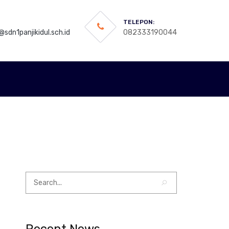
TELEPON:
sdn1panjikidul.sch.id
082333190044