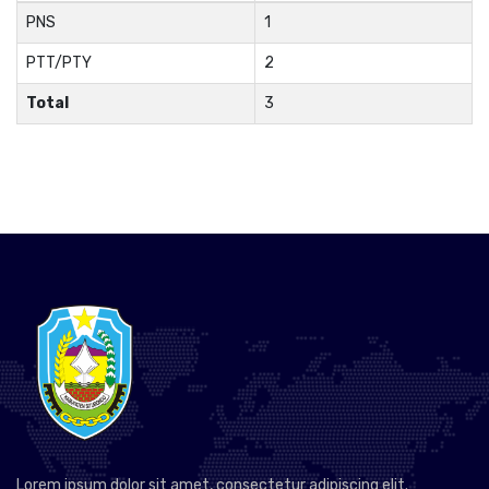
PNS
1
PTT/PTY
2
Total
3
Lorem ipsum dolor sit amet, consectetur adipiscing elit.