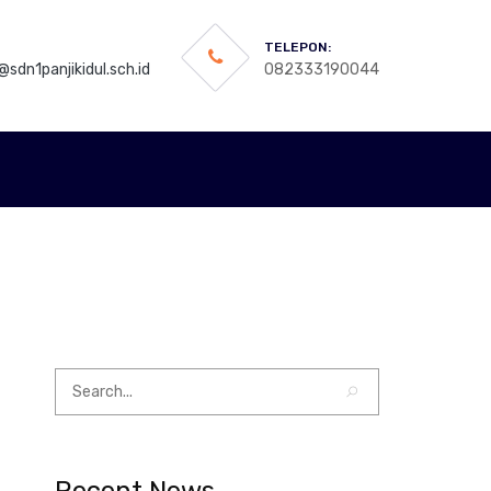
TELEPON:
sdn1panjikidul.sch.id
082333190044