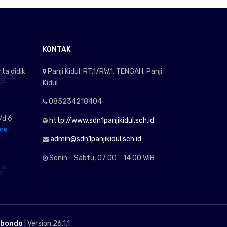
KONTAK
ta didik
Panji Kidul, RT.1/RW.1. TENGAH, Panji
Kidul
085234218404
/d 6
http://www.sdn1panjikidul.sch.id
re
admin@sdn1panjikidul.sch.id
Senin - Sabtu, 07:00 - 14:00 WIB
ubondo
| Version 26.1.1