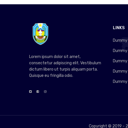
LINKS
Dummy L
Dummy L
Lorem ipsum dolor sit amet,
Dummy L
consectetur adipiscing elit. Vestibulum
dictum libero ut turpis aliquam porta.
Dummy L
Quisque eu fringilla odio.
Dummy L
Copyright © 2019 -
2