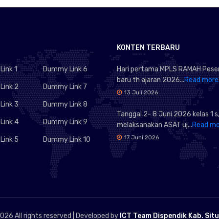
KONTEN TERBARU
ink 1
Dummy Link 6
Hari pertama MPLS RAMAH Peser
baru th ajaran 2026...
Read more
ink 2
Dummy Link 7
13 Juli 2026
ink 3
Dummy Link 8
Tanggal 2- 8 Juni 2026 kelas 1 s
ink 4
Dummy Link 9
melaksanakan ASAT uj...
Read mo
17 Juni 2026
ink 5
Dummy Link 10
026 All rights reserved | Developed by
ICT Team Dispendik Kab. Sit